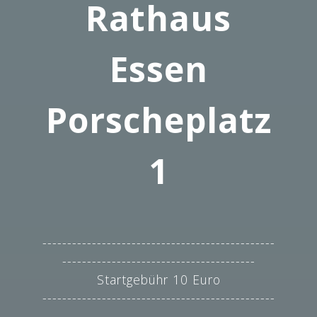
Rathaus
Essen
Porscheplatz
1
-----------------------------------------------
---------------------------------------
Startgebühr 10 Euro
-----------------------------------------------
---------------------------------------